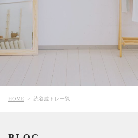
HOME
>
読谷膣トレ一覧
BLOG