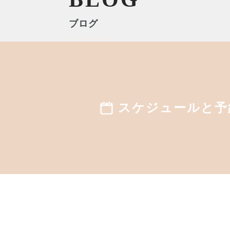
ブログ
イベント
スケジュールと予
2023年12月14日
【年末恒例！】年末最後の沖縄市
スタジオイベント！太陽礼拝108