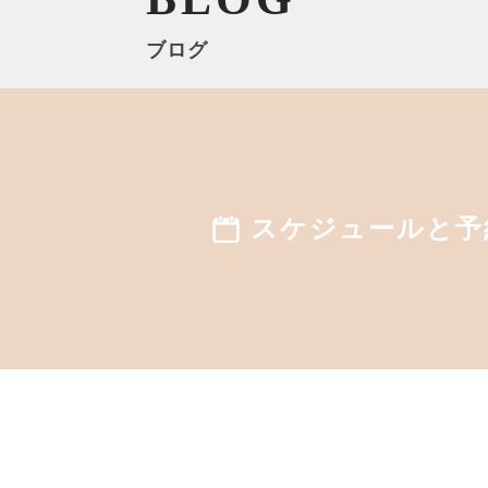
ブログ
お知らせ
スケジュールと予
2024年5月18日
ヨガ界のみのもんた：TOSHI 先
生と ZOOM で繋がる OFF THE