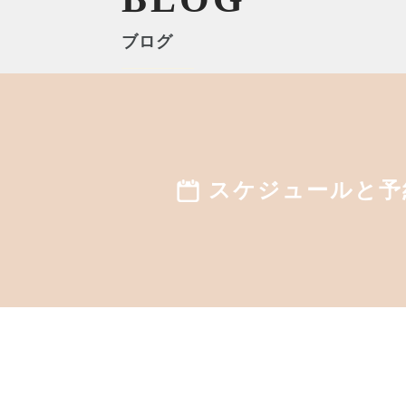
ブログ
お知らせ
スケジュールと予
2025年3月25日
【沖縄ヨガスタジオ The Garden】
無料体験と通常体験の違いについ